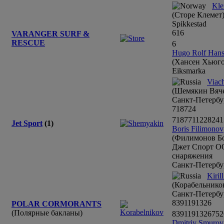
Kle
(Сторе Клемет
Spikkestad
6
1
6
VARANGER SURF &
RESCUE
6
Hugo Rolf Han
(Хансен Хьюго
Eiksmarka
Viac
(Шемякин Вяче
Санкт-Петербу
7
18
7
24
7
18
7
7
11
22
8
24
1
Jet Sport
(1)
Boris Filimonov
(Филимонов Б
Джет Спорт ОО
снаряжения
Санкт-Петербу
Kiril
(Корабельнико
Санкт-Петербу
8
3
9
11
9
13
26
POLAR CORMORANTS
(Полярные бакланы)
8
3
9
11
9
13
26
7
5
2
Dmitriy Smurov