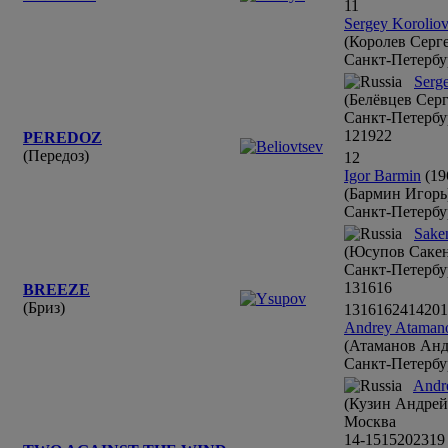
11
Sergey Korolio
(Королев Серг
Санкт-Петербу
Serge
(Белёвцев Серг
Санкт-Петербу
12
19
22
PEREDOZ
(Передоз)
12
Igor Barmin
(19
(Бармин Игорь
Санкт-Петербу
Sake
(Юсупов Сакен
Санкт-Петербу
13
16
16
BREEZE
(Бриз)
13
16
16
24
14
20
1
Andrey Ataman
(Атаманов Анд
Санкт-Петербу
Andr
(Кузин Андрей
Москва
14-15
15
20
23
19