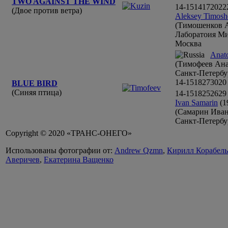
TWO AGAINST THE WIND
14-15
14
17
20
22
(Двое против ветра)
Aleksey Timos
(Тимошенков А
Лаборатоия М
Москва
Anato
(Тимофеев Ана
Санкт-Петербу
14-15
18
27
30
20
BLUE BIRD
(Синяя птица)
14-15
18
25
26
29
Ivan Samarin
(1
(Самарин Иван
Санкт-Петербу
Copyright © 2020 «ТРАНС-ОНЕГО»
Использованы фотографии от:
Andrew Qzmn
,
Кирилл Корабел
Аверичев
,
Екатерина Ващенко