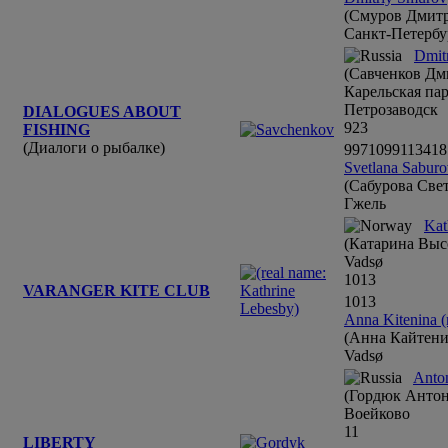
(Смуров Дмит
Санкт-Петербу
Dmit
(Савченков Дм
Карельская па
Петрозаводск
DIALOGUES ABOUT
9
23
FISHING
(Диалоги о рыбалке)
9
9
7
10
9
9
11
34
18
Svetlana Sabur
(Сабурова Све
Гжель
Kat
(Катарина Выс
Vadsø
10
13
VARANGER KITE CLUB
10
13
Anna Kitenina (
(Анна Кайтени
Vadsø
Anto
(Гордюк Антон
Воейково
11
LIBERTY