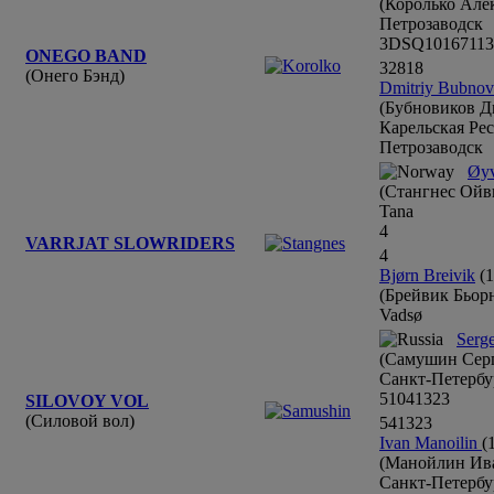
(Королько Але
Петрозаводск
3
DSQ
10
16
7
1
13
ONEGO BAND
3
28
18
(Онего Бэнд)
Dmitriy Bubnov
(Бубновиков Д
Карельская Ре
Петрозаводск
Øyv
(Стангнес Ойв
Tana
4
VARRJAT SLOWRIDERS
4
Bjørn Breivik
(
(Брейвик Бьор
Vadsø
Serg
(Самушин Сер
Санкт-Петербу
5
10
4
13
2
3
SILOVOY VOL
(Силовой вол)
5
4
13
2
3
Ivan Manoilin
(
(Манойлин Ив
Санкт-Петербу