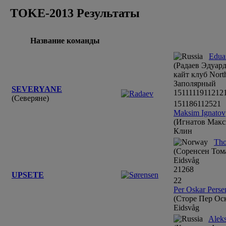
TOKE-2013 Результаты
Название команды
Edua
(Радаев Эдуард
кайт клуб Nort
Заполярный
SEVERYANE
1
5
1
1
1
1
1
9
1
12
1
2
(Северяне)
1
5
1
1
8
6
1
12
5
2
1
Maksim Ignatov
(Игнатов Mакс
Клин
Tho
(Соренсен Том
Eidsvåg
2
1
2
6
8
UPSETE
2
2
Per Oskar Perse
(Сторе Пер Ос
Eidsvåg
Alek