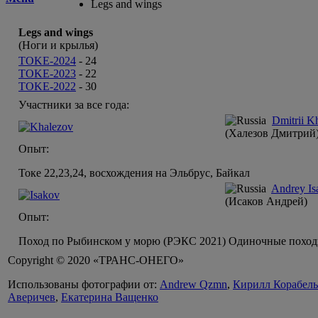
Legs and wings
Legs and wings
(Ноги и крылья)
TOKE-2024
-
24
TOKE-2023
-
22
TOKE-2022
-
30
Участники за все года:
Dmitrii K
(Халезов Дмитрий
Опыт:
Токе 22,23,24, восхождения на Эльбрус, Байкал
Andrey Is
(Исаков Андрей)
Опыт:
Поход по Рыбинском у морю (РЭКС 2021) Одиночные походы 
Copyright © 2020 «ТРАНС-ОНЕГО»
Использованы фотографии от:
Andrew Qzmn
,
Кирилл Корабел
Аверичев
,
Екатерина Ващенко