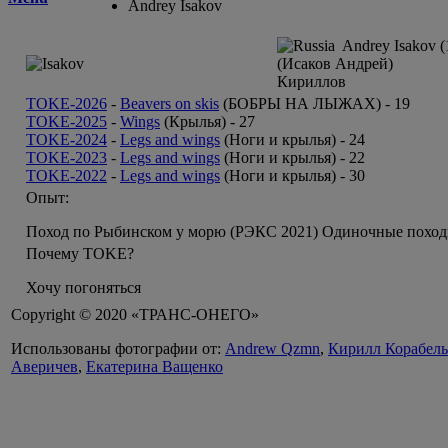
Andrey Isakov
Andrey Isakov (
(Исаков Андрей)
Кириллов
TOKE-2026
-
Beavers on skis
(БОБРЫ НА ЛЫЖАХ) -
19
TOKE-2025
-
Wings
(Крылья) -
27
TOKE-2024
-
Legs and wings
(Ноги и крылья) -
24
TOKE-2023
-
Legs and wings
(Ноги и крылья) -
22
TOKE-2022
-
Legs and wings
(Ноги и крылья) -
30
Опыт:
Поход по Рыбинском у морю (РЭКС 2021) Одиночные походы 
Почему TOKE?
Хочу погоняться
Copyright © 2020 «ТРАНС-ОНЕГО»
Использованы фотографии от:
Andrew Qzmn
,
Кирилл Корабел
Аверичев
,
Екатерина Ващенко