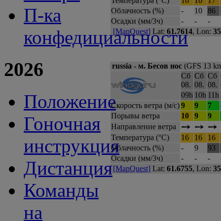
Температура (°C)
16
16
17
П-ка
Облачность (%)
-
10
86
Осадки (мм/3ч)
-
-
-
конфедициальности
[MapQuest]
Lat:
61.7614
, Lon:
35
2026
russia - м. Бесов нос
(GFS 13 km
Сб
Сб
Сб
08.
08.
08.
Положение
09h
10h
11h
Скорость ветра (м/с)
9
9
7
Порывы ветра
10
9
9
Гоночная
Направление ветра
Температура (°C)
16
16
16
инструкция
Облачность (%)
-
9
93
Осадки (мм/3ч)
-
-
-
Дистанция
[MapQuest]
Lat:
61.6755
, Lon:
35
Команды
на