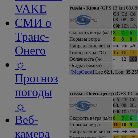
VAKE
russia - Кижи
(GFS 13 km 08.08
Сб
Сб
Сб
СМИ о
08.
08.
08.
09h
10h
11h
Транс-
Скорость ветра (м/с)
8
7
6
Порывы ветра
9
8
8
Направление ветра
Онего
Температура (°C)
15
16
17
Облачность (%)
-
12
100
☼
Осадки (мм/3ч)
-
-
-
[MapQuest]
Lat:
62.1
, Lon:
35.25
Прогноз
погоды
russia - Онего-центр
(GFS 13 km
Сб
Сб
Сб
☼
08.
08.
08.
09h
10h
11h
Веб-
Скорость ветра (м/с)
8
7
6
Порывы ветра
11
10
9
камера
Направление ветра