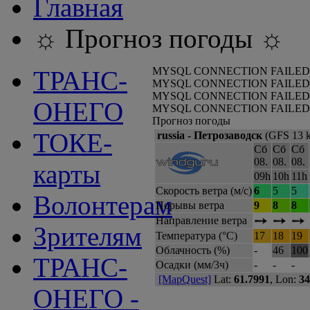
Главная
☼ Прогноз погоды ☼
MYSQL CONNECTION FAILED
ТРАНС-
MYSQL CONNECTION FAILED
MYSQL CONNECTION FAILED
ОНЕГО
MYSQL CONNECTION FAILED
Прогноз погоды
ТОКЕ-
russia - Петрозаводск
(GFS 13 k
Сб
Сб
Сб
08.
08.
08.
карты
09h
10h
11h
Скорость ветра (м/с)
6
5
5
Волонтерам
Порывы ветра
9
8
8
Направление ветра
Зрителям
Температура (°C)
17
18
19
Облачность (%)
-
46
100
ТРАНС-
Осадки (мм/3ч)
-
-
-
[MapQuest]
Lat:
61.7991
, Lon:
34
ОНЕГО -