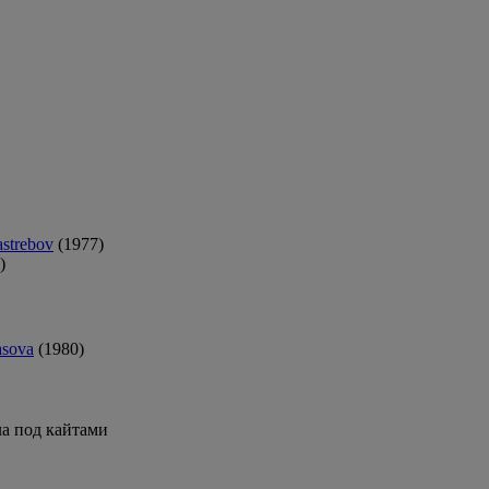
astrebov
(1977)
)
asova
(1980)
ла под кайтами