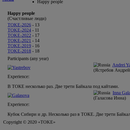
Happy people
Happy people
(Счастливые люди)
TOKE-2026
-
13
TOKE-2024
-
11
TOKE-2022
-
17
TOKE-2021
-
14
TOKE-2019
-
16
TOKE-2018
-
18
Participants (any year)
Andrei Y
(Ястребов Андрей
Experience:
В ТОКЕ несколько раз. Две трети Байкала под кайтами.
Inna Gal
(Галасова Инна)
Experience:
Кубок Сибири и др. Несколько раз в ТОКЕ. Две трети Байка
Copyright © 2020 «TOKE»