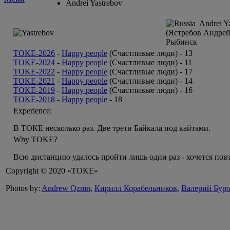
Andrei Yastrebov
Andrei Ya
(Ястребов Андрей
Рыбинск
TOKE-2026
-
Happy people
(Счастливые люди) -
13
TOKE-2024
-
Happy people
(Счастливые люди) -
11
TOKE-2022
-
Happy people
(Счастливые люди) -
17
TOKE-2021
-
Happy people
(Счастливые люди) -
14
TOKE-2019
-
Happy people
(Счастливые люди) -
16
TOKE-2018
-
Happy people
-
18
Experience:
В ТОКЕ несколько раз. Две трети Байкала под кайтами.
Why TOKE?
Всю дистанцию удалось пройти лишь один раз - хочется пов
Copyright © 2020 «TOKE»
Photos by:
Andrew Qzmn
,
Кирилл Корабельников
,
Валерий Бур