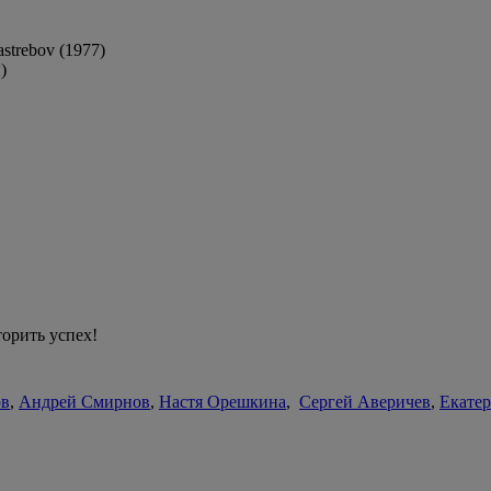
strebov (1977)
)
торить успех!
ов
,
Андрей Смирнов
,
Настя Орешкина
,
Сергей Аверичев
,
Екате