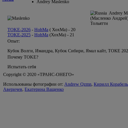
Andrey Maslenko
Andrey Ma
(Масленко Андрей
Тольятти
TOKE-2026
-
HohMa
( ХохМа) -
20
TOKE-2025
-
HohMa
(ХохМа) -
21
Опыт:
Кубок Волги, Имандра, Кубок Сибири, Ямал кайт, ТОКЕ 20
Почему TOKE?
Испытать себя
Copyright © 2020 «ТРАНС-ОНЕГО»
Использованы фотографии от:
Andrew Qzmn
,
Кирилл Корабел
Аверичев
,
Екатерина Ващенко