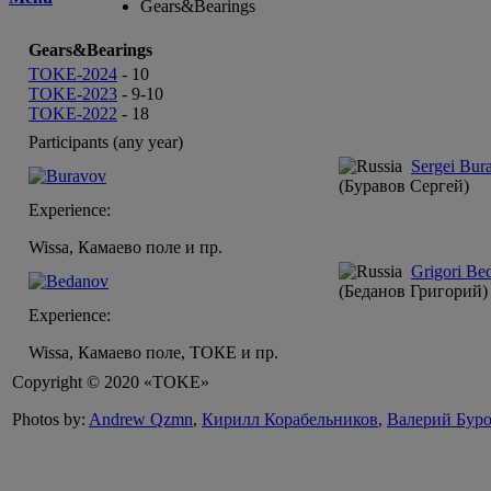
Gears&Bearings
Gears&Bearings
TOKE-2024
-
10
TOKE-2023
-
9-10
TOKE-2022
-
18
Participants (any year)
Sergei Bur
(Буравов Сергей)
Experience:
Wissa, Камаево поле и пр.
Grigori Be
(Беданов Григорий)
Experience:
Wissa, Камаево поле, ТОКЕ и пр.
Copyright © 2020 «TOKE»
Photos by:
Andrew Qzmn
,
Кирилл Корабельников
,
Валерий Бур