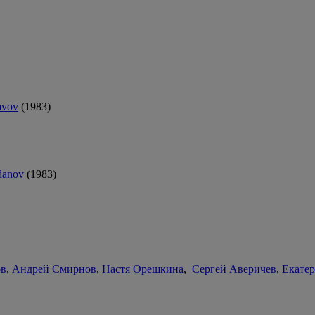
avov
(1983)
danov
(1983)
ов
,
Андрей Смирнов
,
Настя Орешкина
,
Сергей Аверичев
,
Екате