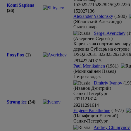
15
20
25
27
15
28
28
DSQ
22
22
26
Komi Sapiens
(26)
15
20
27
13
6
Alexander Yablonsky
(1980)
(Яблонский Александр)
Сыктывкар
Sergei Averichev
(1
(Аверичев Сергей )
Карельская спортивная пару
деревня Суйсарь на острове
DSQ
25
26
31-32
28
23
29
21
20
1
FoxyFox
(1)
28
14
22
24
13
15
Paul Monikainen
(1981)
(Моникайнен Павел)
Петрозаводск
Dmitriy Ivanov
(19
(Иванов Дмитрий)
Санкт-Петербург
29
21
12
18
14
Strong ice
(34)
29
21
12
9
16
14
Eugene Panathidine
(1977)
(Панафидин Евгений)
Санкт-Петербург
Andrey Chuprynov