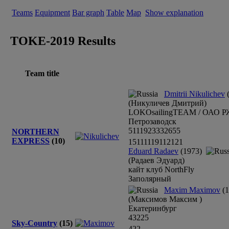
Teams
Equipment
Bar graph
Table
Map
Show explanation
TOKE-2019 Results
Team title
Dmitrii Nikulichev
(
(Никуличев Дмитрий)
LOKOsailingTEAM / ОАО Р
Петрозаводск
5
1
1
1
9
2
33
3
26
5
5
NORTHERN
EXPRESS
(10)
1
5
1
1
1
1
1
9
1
12
1
2
1
Eduard Radaev
(1973)
(Радаев Эдуард)
кайт клуб NorthFly
Заполярный
Maxim Maximov
(1
(Максимов Максим )
Екатеринбург
4
3
2
2
5
Sky-Country
(15)
4
2
2