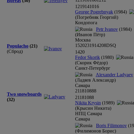
Boreas
(30)
12
19
14
10
16
George Pogrebnyak
(1984)
(Погребняк Георгий)
Кондопога
Petr Ivanov
(1984)
(Иванов Пётр)
Москва
15
20
23
19
14
20
8
DSQ
Populacho
(21)
(Сброд)
14
20
Fedor Skorik
(1980)
(Скорик Фёдор)
Санкт-Петербург
Alexander Ladyaev
(Ладяев Александр)
Самара
21
18
10
8
8
8
Two snowboards
21
18
10
8
8
(32)
Nikita Krysin
(1989)
(Крысин Никита)
НПЦ Самара
Самара
Boris Filimonov
(19
(Филимонов Борис)