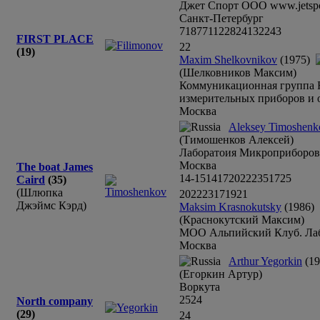
Джет Спорт ООО www.jetspo
Санкт-Петербург
7
18
7
7
11
22
8
24
13
2
2
4
3
FIRST PLACE
22
(19)
Maxim Shelkovnikov
(1975)
(Шелковников Максим)
Коммуникационная группа FI
измерительных приборов и 
Москва
Aleksey Timoshenk
(Тимошенков Алексей)
Лаборатоия Микроприборов
Москва
The boat James
14-15
14
17
20
22
23
5
17
25
Caird
(35)
(Шлюпка
20
22
23
17
19
21
Джэймс Кэрд)
Maksim Krasnokutsky
(1986)
(Краснокутский Максим)
МОО Альпийский Клуб. Ла
Москва
Arthur Yegorkin
(19
(Егоркин Артур)
Воркута
25
24
North company
(29)
24