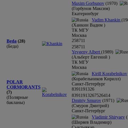
Maxim Gorbunov
(1970)
(Горбунов Максим)
Екатеринбург
Vadim Khankin
(19
(Ханкин Вадим )
ТК МГУ
Москва
25
8
7
11
Beda
(28)
(Беда)
25
8
7
11
Yevgeny Albert
(1989)
(Альберт Евгений )
ТК МГУ
Москва
Kirill Korabelnikov
(Корабельников Кирилл)
POLAR
Санкт-Петербург
CORMORANTS
8
3
9
11
9
13
26
(7)
8
3
9
11
9
13
26
7
5
2
6
4
1
4
(Полярные
Dmitriy Smurov
(1971)
бакланы)
(Смуров Дмитрий)
Санкт-Петербург
Vladimir Shiryaev
(
(Ширяев Владимир)
Сыктывкар