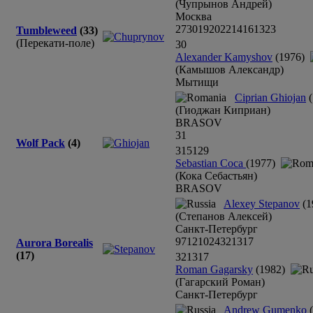
(Чупрынов Андрей)
Москва
27
30
19
20
22
14
16
13
23
Tumbleweed
(33)
(Перекати-поле)
30
Alexander Kamyshov
(1976)
(Камышов Александр)
Мытищи
Ciprian Ghiojan
(
(Гиоджан Киприан)
BRASOV
31
Wolf Pack
(4)
31
5
12
9
Sebastian Coca
(1977)
(Кока Себастьян)
BRASOV
Alexey Stepanov
(1
(Степанов Алексей)
Санкт-Петербург
9
7
12
10
24
32
13
17
Aurora Borealis
(17)
32
13
17
Roman Gagarsky
(1982)
(Гагарский Роман)
Санкт-Петербург
Andrew Gumenko