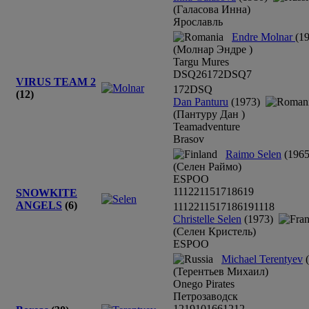
(Галасова Инна)
Ярославль
Endre Molnar
(1
(Молнар Эндре )
Targu Mures
DSQ
26
17
2
DSQ
7
VIRUS TEAM 2
17
2
DSQ
(12)
Dan Panturu
(1973)
(Пантуру Дан )
Teamadventure
Brasov
Raimo Selen
(1965
(Селен Раймо)
ESPOO
11
12
21
15
17
18
6
19
SNOWKITE
ANGELS
(6)
11
12
21
15
17
18
6
19
11
18
Christelle Selen
(1973)
(Селен Кристель)
ESPOO
Michael Terentyev
(
(Терентьев Михаил)
Onego Pirates
Петрозаводск
12
19
10
16
6
12
12