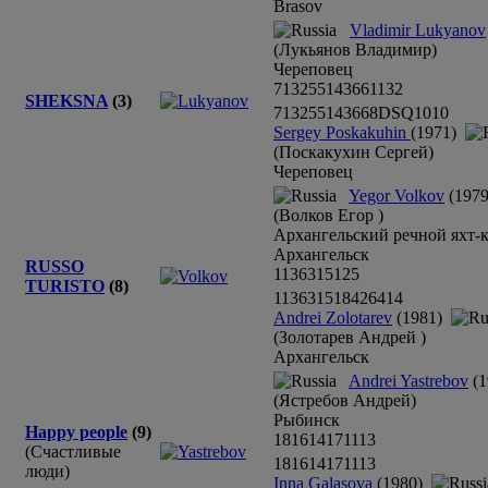
Brasov
Vladimir Lukyanov
(Лукьянов Владимир)
Череповец
7
13
2
5
5
14
3
6
6
1
1
3
2
SHEKSNA
(3)
7
13
2
5
5
14
3
6
6
8
DSQ
10
10
Sergey Poskakuhin
(1971)
(Поскакухин Сергей)
Череповец
Yegor Volkov
(1979
(Волков Егор )
Архангельский речной яхт-
Архангельск
RUSSO
11
3
6
3
15
12
5
TURISTO
(8)
11
3
6
3
15
18
4
2
6
4
1
4
Andrei Zolotarev
(1981)
(Золотарев Андрей )
Архангельск
Andrei Yastrebov
(1
(Ястребов Андрей)
Рыбинск
Happy people
(9)
18
16
14
17
11
13
(Счастливые
18
16
14
17
11
13
люди)
Inna Galasova
(1980)