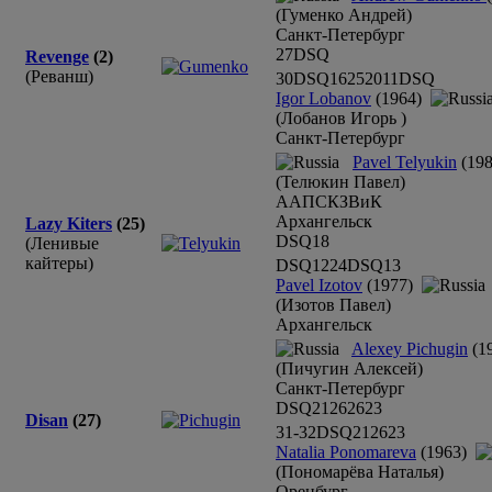
(Гуменко Андрей)
Санкт-Петербург
27
DSQ
Revenge
(2)
(Реванш)
30
DSQ
16
25
20
11
DSQ
Igor Lobanov
(1964)
(Лобанов Игорь )
Санкт-Петербург
Pavel Telyukin
(198
(Телюкин Павел)
ААПСКЗВиК
Архангельск
Lazy Kiters
(25)
DSQ
18
(Ленивые
кайтеры)
DSQ
12
24
DSQ
13
Pavel Izotov
(1977)
(Изотов Павел)
Архангельск
Alexey Pichugin
(1
(Пичугин Алексей)
Санкт-Петербург
DSQ
21
26
26
23
Disan
(27)
31-32
DSQ
21
26
23
Natalia Ponomareva
(1963)
(Пономарёва Наталья)
Оренбург