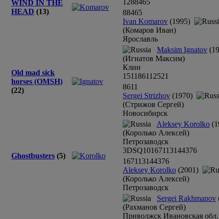
12
8
8
4
6
5
WIND IN THE
HEAD
(13)
8
8
4
6
5
Ivan Komarov
(1995)
(Комаров Иван)
Ярославль
Maksim Ignatov
(19
(Игнатов Mаксим)
Клин
Old mad sick
1
5
1
1
8
6
1
12
5
2
1
horses (OMSH)
8
6
11
(22)
Sergei Strizhov
(1970)
(Стрижов Сергей)
Новосибирск
Aleksey Korolko
(1
(Королько Алексей)
Петрозаводск
3
DSQ
10
16
7
1
13
14
4
3
7
6
Ghostbusters
(5)
16
7
1
13
14
4
3
7
6
Aleksey Korolko
(2001)
(Королько Алексей)
Петрозаводск
Sergei Rakhmanov
(Рахманов Сергей)
Приволжск Ивановская обл.