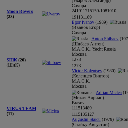
(Уваров Александр)
Самара
24
19
11
7
15
15
9-10
8
10
10
Moon Rovers
(23)
19
11
3
1
18
9
Egor Ivanov
(1989)
(Иванов Егор)
Самара
Anton Shibaev
(197
(Шибаев Антон)
M.A.C.K., Yacht Russia
Москва
12
7
3
SHiK
(20)
(ШиК)
12
7
3
Victor Kolentsev
(1980)
(Коленцев Виктор)
М.А.С.К.
Москва
Adrian Miclea
(1
(Микля Адриан)
Brasov
11
15
13
4
8
9
VIRUS TEAM
(11)
11
15
13
5
12
7
Augustin Staicu
(1979)
(Стайку Августин)