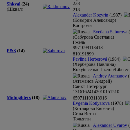
23
8
Shkval
(24)
(Шквал)
21
8
Alexander Kozyrin
(1987)
(Козырин Александр)
Кострома
Svetlana Saburova
(
(Сабурова Светлана)
Гжель
9
9
7
10
9
9
11
34
18
P&S
(14)
8
10
19
18
9
9
Pavlína Herberová
(1984)
(Херберова Павлина)
Rokytnice nad Jizerou/Liberec
Andrey Atamanov
(
(Атаманов Андрей)
Санкт-Петербург
13
16
16
24
14
20
10
15
15
10
Midnighters
(18)
6
5
9
7
11
10
3
1
18
9
16
Evgenia Kotlyarova
(1978)
(Котлярова Евгения)
Сила Ветра
Тольятти
Alexander Uvarov
(