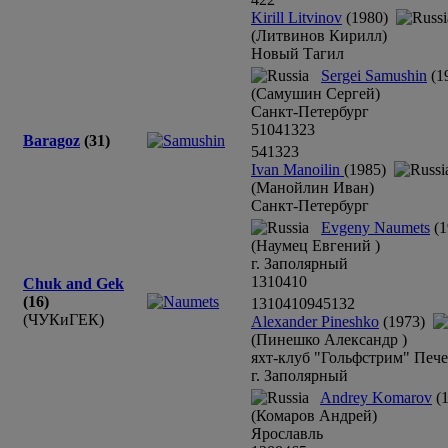
Kirill Litvinov
(1980)
(Литвинов Кирилл)
Новый Тагил
Sergei Samushin
(1
(Самушин Сергей)
Санкт-Петербург
5
10
4
13
2
3
Baragoz
(31)
5
4
13
2
3
Ivan Manoilin
(1985)
(Манойлин Иван)
Санкт-Петербург
Evgeny Naumets
(1
(Наумец Евгений )
г. Заполярный
13
10
4
10
Chuk and Gek
(16)
13
10
4
10
9
4
5
1
3
2
(ЧУКиГЕК)
Alexander Pineshko
(1973)
(Пинешко Александр )
яхт-клуб "Гольфстрим" Печ
г. Заполярный
Andrey Komarov
(1
(Комаров Андрей)
Ярославль