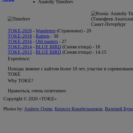
Anatoliy Timofeev
Anatoliy Ti
(Тимофеев Анатоли
Санкт-Петербург
TOKE-2020
-
Wanderers
(Странники) -
20
TOKE-2018
-
Baltiets
-
30
TOKE-2016
-
Old masters
-
27
TOKE-2014
-
BLUE BIRD
(Синяя птица) -
18
TOKE-2013
-
BLUE BIRD
(Синяя птица) -
14-15
Experience:
Походы зимние с кайтом более 10 лет, участие в соревнован
ТОКЕ
Why TOKE?
Нравиться, очень позитивно
Copyright © 2020 «TOKE»
Photos by:
Andrew Qzmn
,
Кирилл Корабельников
,
Валерий Бур