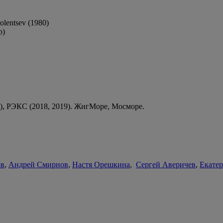
lentsev (1980)
р)
9), РЭКС (2018, 2019). ЖигМоре, Мосморе.
ов
,
Андрей Смирнов
,
Настя Орешкина
,
Сергей Аверичев
,
Екате