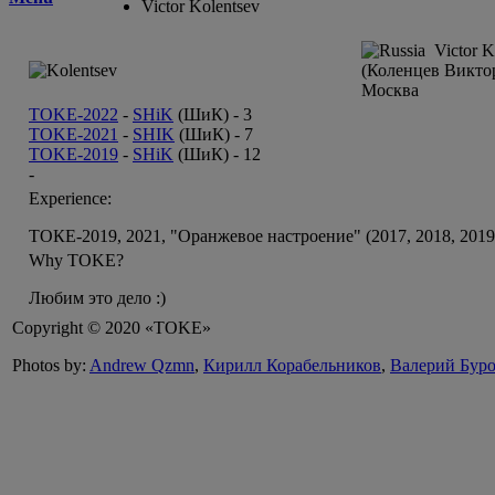
Victor Kolentsev
Victor Ko
(Коленцев Викто
Москва
TOKE-2022
-
SHiK
(ШиК) -
3
TOKE-2021
-
SHIK
(ШиК) -
7
TOKE-2019
-
SHiK
(ШиК) -
12
-
Experience:
ТОКЕ-2019, 2021, "Оранжевое настроение" (2017, 2018, 201
Why TOKE?
Любим это дело :)
Copyright © 2020 «TOKE»
Photos by:
Andrew Qzmn
,
Кирилл Корабельников
,
Валерий Бур