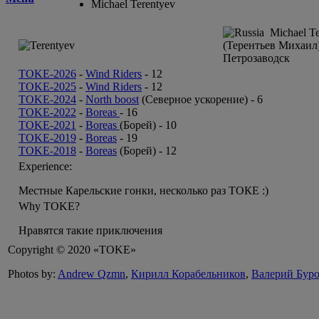
Michael Terentyev
Michael Te
(Терентьев Михаил
Петрозаводск
TOKE-2026
-
Wind Riders
-
12
TOKE-2025
-
Wind Riders
-
12
TOKE-2024
-
North boost
(Северное ускорение) -
6
TOKE-2022
-
Boreas
-
16
TOKE-2021
-
Boreas
(Борей) -
10
TOKE-2019
-
Boreas
-
19
TOKE-2018
-
Boreas
(Борей) -
12
Experience:
Местные Карельские гонки, несколько раз ТОКЕ :)
Why TOKE?
Нравятся такие приключения
Copyright © 2020 «TOKE»
Photos by:
Andrew Qzmn
,
Кирилл Корабельников
,
Валерий Бур