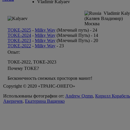
Vladimir Kalyaev
Vladimir Kaly
(Каляев Владимир)
Москва
TOKE-2025
-
Milky Way
(Млечный путь) -
24
TOKE-2024
-
Milky Way
(Млечный Путь) -
14
TOKE-2023
-
Milky Way
(Млечный Путь) -
20
TOKE-2022
-
Milky Way
-
23
Опыт:
ТОКЕ-2022, ТОКЕ-2023
Почему TOKE?
Бесконечность снежных просторов манит!
Copyright © 2020 «ТРАНС-ОНЕГО»
Использованы фотографии от:
Andrew Qzmn
,
Кирилл Корабел
Аверичев
,
Екатерина Ващенко